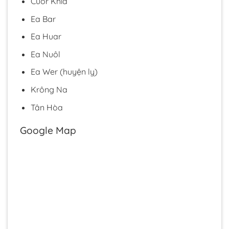
Cuôr Knia
Ea Bar
Ea Huar
Ea Nuôl
Ea Wer (huyện lỵ)
Krông Na
Tân Hòa
Google Map