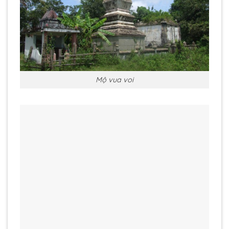
Mộ vua voi