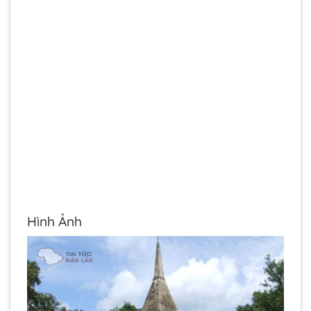
Hình Ảnh