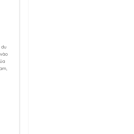
 du
 vào
của
lam,