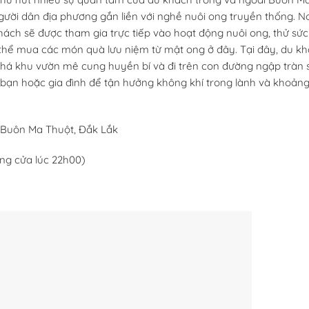
gười dân địa phương gắn liền với nghề nuôi ong truyền thống. N
khách sẽ được tham gia trực tiếp vào hoạt động nuôi ong, thử sức
thể mua các món quà lưu niệm từ mật ong ở đây. Tại đây, du k
á khu vườn mê cung huyền bí và đi trên con đường ngập tràn 
 bạn hoặc gia đình để tận hưởng không khí trong lành và khoảng
. Buôn Ma Thuột, Đắk Lắk
óng cửa lúc 22h00)