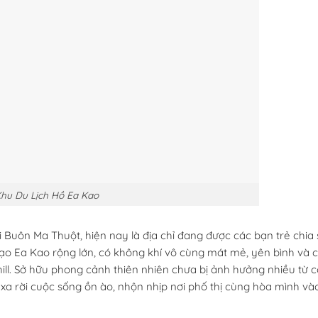
hu Du Lịch Hồ Ea Kao
tại Buôn Ma Thuột, hiện nay là địa chỉ đang được các bạn trẻ chia 
ạo Ea Kao rộng lớn, có không khí vô cùng mát mẻ, yên bình và 
ll. Sở hữu phong cảnh thiên nhiên chưa bị ảnh hưởng nhiều từ 
 xa rời cuộc sống ồn ào, nhộn nhịp nơi phố thị cùng hòa mình và