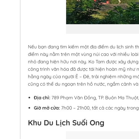
Nếu bạn đang tìm kiếm một địa điểm du lịch sinh t
điểm này nằm trên một vùng núi cao với nhiều loà
nhỏ đang hiện hữu nơi này. Ko Tam được xây dựng t
công trình văn hóa đã được tái hiện hoàn mỹ như 
hằng ngày của người Ê – Đê, trải nghiệm những mó
cũng có thể du ngoạn trên hồ nước, ngắm cảnh và c
Địa chỉ:
789 Phạm Văn Đồng, TP. Buôn Ma Thuột
Giờ mở cửa:
7h00 – 21h00, tất cả các ngày tron
Khu Du Lịch Suối Ong