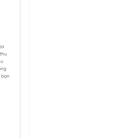
Địa
 thu
ều
ống
, bạn