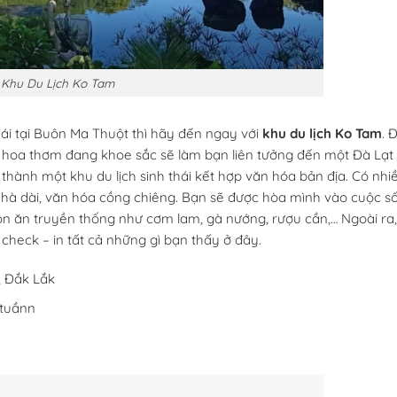
Khu Du Lịch Ko Tam
hái tại Buôn Ma Thuột thì hãy đến ngay với
khu du lịch Ko Tam
. 
i hoa thơm đang khoe sắc sẽ làm bạn liên tưởng đến một Đà Lạt
hành một khu du lịch sinh thái kết hợp văn hóa bản địa. Có nhi
nhà dài, văn hóa cồng chiêng. Bạn sẽ được hòa mình vào cuộc s
n ăn truyền thống như cơm lam, gà nướng, rượu cần,… Ngoài ra
heck – in tất cả những gì bạn thấy ở đây.
, Đắk Lắk
gtuầnn