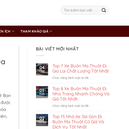
ỆN ÍCH
THAM KHẢO GIÁ
BÀI VIẾT MỚI NHẤT
ua
Top 7 Xe Buôn Ma Thuột Đi
04
Gia Lai Chất Lượng Tốt Nhất
Th7
ở
Chức năng bình luận bị tắt
Top
7
Top 8 Xe Buôn Ma Thuột Đi
03
Xe
Nha Trang Nhanh Chóng Và
Th7
hê Ban
Buôn
Giá Tốt Nhất
Ma
 được
Thuột
ở
Chức năng bình luận bị tắt
hóa
Đi
Top
Gia
8
iên,
Top 15 Nhà Xe Sài Gòn Đi
02
Lai
Xe
Buôn Ma Thuột Có Giá Và
Th7
Chất
Buôn
Dịch Vụ Tốt Nhất
Lượng
Ma