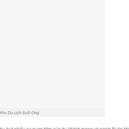
Khu Du Lịch Suối Ong
g thu hút nhiều sự quan tâm của du khách trong và ngoài Buôn M