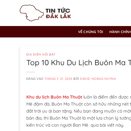
Bỏ
qua
nội
dung
VỀ CHÚNG TÔI
HÀNH CHÍN
ĐỊA ĐIỂM NỔI BẬT
Top 10 Khu Du Lịch Buôn Ma
ĐĂNG VÀO
THÁNG 5 21, 2025
BỞI
DAVID HOÀNG HUỲNH
Khu du lịch Buôn Ma Thuột
luôn là điểm đến được 
Mê đậm đà, Buôn Ma Thuột còn sở hữu những nét ti
đất trời ưu ái ban tặng. Nếu bạn đang muốn có một
bản địa, thì Buôn Ma Thuột là một lựa chọn lý tưởn
kiến trúc và con người Ban Mê qua bài viết này.