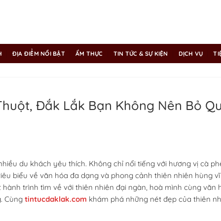
H
ĐỊA ĐIỂM NỔI BẬT
ẨM THỰC
TIN TỨC & SỰ KIỆN
DỊCH VỤ
TI
 Thuột, Đắk Lắk Bạn Không Nên Bỏ Q
nhiều du khách yêu thích. Không chỉ nổi tiếng với hương vị cà p
êu biểu về văn hóa đa dạng và phong cảnh thiên nhiên hùng vĩ
 hành trình tìm về với thiên nhiên đại ngàn, hoà mình cùng văn 
g. Cùng
tintucdaklak.com
khám phá những nét đẹp của thiên nh