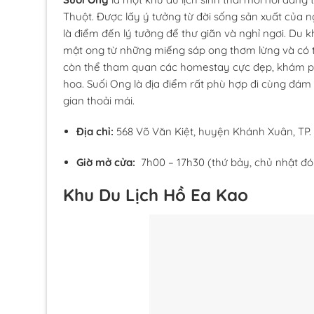
Thuột. Được lấy ý tưởng từ đời sống sản xuất của n
là điểm đến lý tưởng để thư giãn và nghỉ ngơi. Du 
mật ong từ những miếng sáp ong thơm lừng và có 
còn thể tham quan các homestay cực đẹp, khám ph
hoa. Suối Ong là địa điểm rất phù hợp đi cùng đám
gian thoải mái.
Địa chỉ:
568 Võ Văn Kiệt, huyện Khánh Xuân, TP
Giờ mở cửa:
7h00 – 17h30 (thứ bảy, chủ nhật đ
Khu Du Lịch Hồ Ea Kao