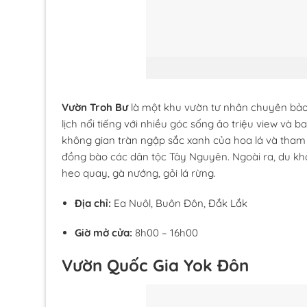
Vườn Troh Bư
là một khu vườn tư nhân chuyên bảo 
lịch nổi tiếng với nhiều góc sống ảo triệu view và 
không gian tràn ngập sắc xanh của hoa lá và tham 
đồng bào các dân tộc Tây Nguyên. Ngoài ra, du k
heo quay, gà nướng, gỏi lá rừng.
Địa chỉ:
Ea Nuôl, Buôn Đôn, Đắk Lắk
Giờ mở cửa:
8h00 – 16h00
Vườn Quốc Gia Yok Đôn