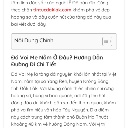
tâm linh đặc sắc của người Ê Đê bản địa. Cùng
theo chân
tintucdaklak.com
khám phá vẻ đẹp
hoang sơ và đầy cuốn hút của tảng đá này qua
bài viết dưới đây.
Nội Dung Chính
Đá Voi Mẹ Nằm Ở Đâu? Hướng Dẫn
Đường Đi Chi Tiết
Đá Voi Mẹ là tảng đá nguyên khối lớn nhất tại Việt
Nam, nằm tại xã Yang Reh, huyện Krông Bông,
tỉnh Đắk Lắk. Với khung cảnh thiên nhiên núi rừng
hoang sơ, hùng vĩ bao quanh, nơi đây thu hút
đông đảo du khách gần xa đến tham quan, khám
phá và tìm hiểu văn hóa Tây Nguyên. Địa điểm
này cách trung tâm thành phố Buôn Ma Thuột
khoảng 40 km về hướng Đông Nam. Với vị trí