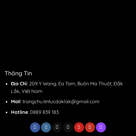
Thông Tin
Địa Chỉ:
209 Y Wang, Ea Tam, Buôn Ma Thuột, Đắk
Lắk, Việt Nam
Mail
:
trangchu.tintucdaklak@gmail.com
Hotline
: 0889 839 183