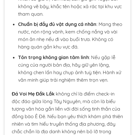
không vẽ bậy, khắc tên hoặc xả rác tại khu vực
tham quan.
Chuẩn bị đầy đủ vật dụng cá nhân
: Mang theo
nước, nón rộng vành, kem chống nắng và vài
món ăn nhẹ nếu đi vào buổi trưa. Không có
hàng quán gần khu vực đá.
Tôn trọng không gian tâm linh
: Nếu gặp lễ
cúng của người bản địa, hãy giữ yên lặng,
không chen lấn hay chụp ảnh tuỳ tiện. Hành xử
văn minh giúp trải nghiệm thêm trọn vẹn.
Đá Voi Mẹ Đắk Lắk
không chỉ là điểm check-in
độc đáo giữa lòng Tây Nguyên, mà còn là biểu
tượng văn hóa gắn liền với đời sống tinh thần của
đồng bào Ê Đê. Nếu bạn yêu thích khám phá thiên
nhiên và tìm hiểu truyền thống địa phương, đây
chắc chắn là địa danh không nên bỏ lỡ trong