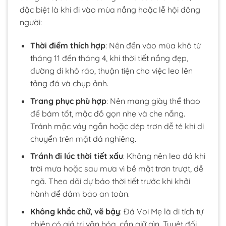
đặc biệt là khi đi vào mùa nắng hoặc lễ hội đông
người:
Thời điểm thích hợp
: Nên đến vào mùa khô từ
tháng 11 đến tháng 4, khi thời tiết nắng đẹp,
đường đi khô ráo, thuận tiện cho việc leo lên
tảng đá và chụp ảnh.
Trang phục phù hợp
: Nên mang giày thể thao
đế bám tốt, mặc đồ gọn nhẹ và che nắng.
Tránh mặc váy ngắn hoặc dép trơn dễ té khi di
chuyển trên mặt đá nghiêng.
Tránh đi lúc thời tiết xấu
: Không nên leo đá khi
trời mưa hoặc sau mưa vì bề mặt trơn trượt, dễ
ngã. Theo dõi dự báo thời tiết trước khi khởi
hành để đảm bảo an toàn.
Không khắc chữ, vẽ bậy
: Đá Voi Mẹ là di tích tự
nhiên có giá trị văn hóa, cần giữ gìn. Tuyệt đối