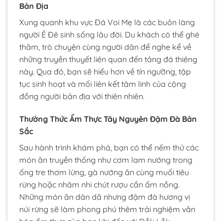
Bản Địa
Xung quanh khu vực Đá Voi Mẹ là các buôn làng
người Ê Đê sinh sống lâu đời. Du khách có thể ghé
thăm, trò chuyện cùng người dân để nghe kể về
những truyền thuyết liên quan đến tảng đá thiêng
này. Qua đó, bạn sẽ hiểu hơn về tín ngưỡng, tập
tục sinh hoạt và mối liên kết tâm linh của cộng
đồng người bản địa với thiên nhiên.
Thưởng Thức Ẩm Thực Tây Nguyên Đậm Đà Bản
Sắc
Sau hành trình khám phá, bạn có thể nếm thử các
món ăn truyền thống như cơm lam nướng trong
ống tre thơm lừng, gà nướng ăn cùng muối tiêu
rừng hoặc nhâm nhi chút rượu cần ấm nồng.
Những món ăn dân dã nhưng đậm đà hương vị
núi rừng sẽ làm phong phú thêm trải nghiệm văn