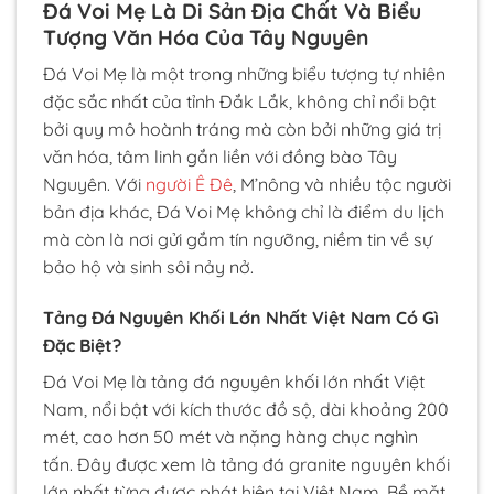
Đá Voi Mẹ Là Di Sản Địa Chất Và Biểu
Tượng Văn Hóa Của Tây Nguyên
Đá Voi Mẹ là một trong những biểu tượng tự nhiên
đặc sắc nhất của tỉnh Đắk Lắk, không chỉ nổi bật
bởi quy mô hoành tráng mà còn bởi những giá trị
văn hóa, tâm linh gắn liền với đồng bào Tây
Nguyên. Với
người Ê Đê
, M’nông và nhiều tộc người
bản địa khác, Đá Voi Mẹ không chỉ là điểm du lịch
mà còn là nơi gửi gắm tín ngưỡng, niềm tin về sự
bảo hộ và sinh sôi nảy nở.
Tảng Đá Nguyên Khối Lớn Nhất Việt Nam Có Gì
Đặc Biệt?
Đá Voi Mẹ là tảng đá nguyên khối lớn nhất Việt
Nam, nổi bật với kích thước đồ sộ, dài khoảng 200
mét, cao hơn 50 mét và nặng hàng chục nghìn
tấn. Đây được xem là tảng đá granite nguyên khối
lớn nhất từng được phát hiện tại Việt Nam. Bề mặt