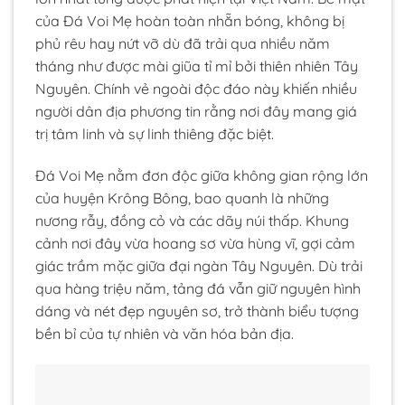
của Đá Voi Mẹ hoàn toàn nhẵn bóng, không bị
phủ rêu hay nứt vỡ dù đã trải qua nhiều năm
tháng như được mài giũa tỉ mỉ bởi thiên nhiên Tây
Nguyên. Chính vẻ ngoài độc đáo này khiến nhiều
người dân địa phương tin rằng nơi đây mang giá
trị tâm linh và sự linh thiêng đặc biệt.
Đá Voi Mẹ nằm đơn độc giữa không gian rộng lớn
của huyện Krông Bông, bao quanh là những
nương rẫy, đồng cỏ và các dãy núi thấp. Khung
cảnh nơi đây vừa hoang sơ vừa hùng vĩ, gợi cảm
giác trầm mặc giữa đại ngàn Tây Nguyên. Dù trải
qua hàng triệu năm, tảng đá vẫn giữ nguyên hình
dáng và nét đẹp nguyên sơ, trở thành biểu tượng
bền bỉ của tự nhiên và văn hóa bản địa.