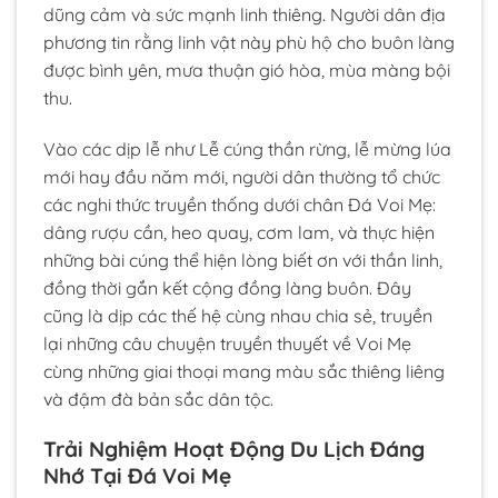
dũng cảm và sức mạnh linh thiêng. Người dân địa
phương tin rằng linh vật này phù hộ cho buôn làng
được bình yên, mưa thuận gió hòa, mùa màng bội
thu.
Vào các dịp lễ như Lễ cúng thần rừng, lễ mừng lúa
mới hay đầu năm mới, người dân thường tổ chức
các nghi thức truyền thống dưới chân Đá Voi Mẹ:
dâng rượu cần, heo quay, cơm lam, và thực hiện
những bài cúng thể hiện lòng biết ơn với thần linh,
đồng thời gắn kết cộng đồng làng buôn. Đây
cũng là dịp các thế hệ cùng nhau chia sẻ, truyền
lại những câu chuyện truyền thuyết về Voi Mẹ
cùng những giai thoại mang màu sắc thiêng liêng
và đậm đà bản sắc dân tộc.
Trải Nghiệm Hoạt Động Du Lịch Đáng
Nhớ Tại Đá Voi Mẹ