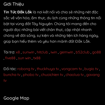
Đi
Tín
Giới Thiệu
Hà
Và
Nội
Chất
Tin Tức Đắk Lắk
là nơi kết nối và chia sẻ những nét đặc
Chất
Lượng
sắc về văn hóa, ẩm thực, du lịch cùng những thông tin nổi
Lượng
Nhất
Hàng
bật tại vùng đất Tây Nguyên. Chúng tôi mang đến cho
Đầu
người đọc những bài viết chân thực, cập nhật nhanh
chóng về đời sống, sự kiện và những tiện ích hàng ngày,
giúp bạn hiểu thêm và yêu hơn mảnh đất Đắk Lắk.
Tài trợ:
x8
,
sunwin
,
hitclub
,
iwin
,
gemwin
,
b52club
,
go88
,
five88
,
sun win
,
tx88
Đối tác:
robong tv
,
thuckhuya tv
,
vongcam tv
,
bugio tv
,
buncha tv
,
phobo tv
,
chuoichien tv
,
chaolua tv
,
gavang
tv
Google Map