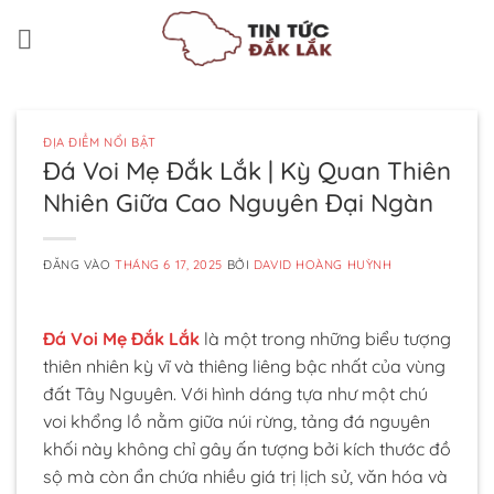
Bỏ
qua
nội
dung
ĐỊA ĐIỂM NỔI BẬT
Đá Voi Mẹ Đắk Lắk | Kỳ Quan Thiên
Nhiên Giữa Cao Nguyên Đại Ngàn
ĐĂNG VÀO
THÁNG 6 17, 2025
BỞI
DAVID HOÀNG HUỲNH
Đá Voi Mẹ Đắk Lắk
là một trong những biểu tượng
thiên nhiên kỳ vĩ và thiêng liêng bậc nhất của vùng
đất Tây Nguyên. Với hình dáng tựa như một chú
voi khổng lồ nằm giữa núi rừng, tảng đá nguyên
khối này không chỉ gây ấn tượng bởi kích thước đồ
sộ mà còn ẩn chứa nhiều giá trị lịch sử, văn hóa và