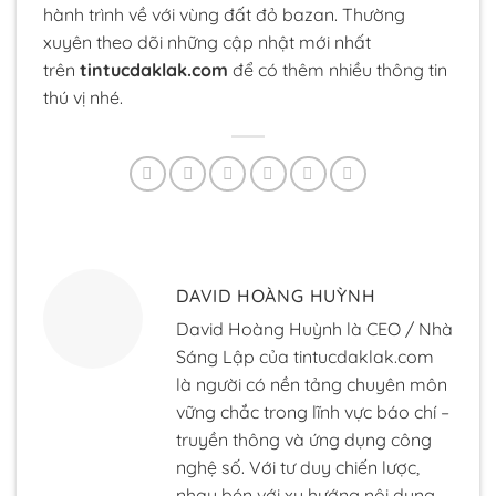
hành trình về với vùng đất đỏ bazan. Thường
xuyên theo dõi những cập nhật mới nhất
trên
tintucdaklak.com
để có thêm nhiều thông tin
thú vị nhé.
DAVID HOÀNG HUỲNH
David Hoàng Huỳnh là CEO / Nhà
Sáng Lập của tintucdaklak.com
là người có nền tảng chuyên môn
vững chắc trong lĩnh vực báo chí –
truyền thông và ứng dụng công
nghệ số. Với tư duy chiến lược,
nhạy bén với xu hướng nội dung