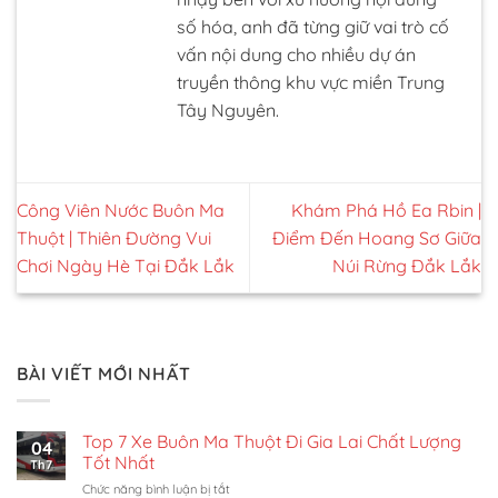
số hóa, anh đã từng giữ vai trò cố
vấn nội dung cho nhiều dự án
truyền thông khu vực miền Trung
Tây Nguyên.
Công Viên Nước Buôn Ma
Khám Phá Hồ Ea Rbin |
Thuột | Thiên Đường Vui
Điểm Đến Hoang Sơ Giữa
Chơi Ngày Hè Tại Đắk Lắk
Núi Rừng Đắk Lắk
BÀI VIẾT MỚI NHẤT
Top 7 Xe Buôn Ma Thuột Đi Gia Lai Chất Lượng
04
Tốt Nhất
Th7
ở
Chức năng bình luận bị tắt