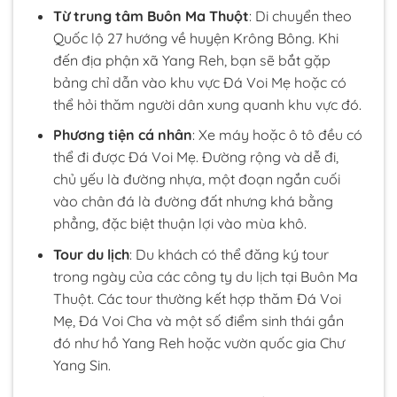
Từ trung tâm Buôn Ma Thuột
: Di chuyển theo
Quốc lộ 27 hướng về huyện Krông Bông. Khi
đến địa phận xã Yang Reh, bạn sẽ bắt gặp
bảng chỉ dẫn vào khu vực Đá Voi Mẹ hoặc có
thể hỏi thăm người dân xung quanh khu vực đó.
Phương tiện cá nhân
: Xe máy hoặc ô tô đều có
thể đi được Đá Voi Mẹ. Đường rộng và dễ đi,
chủ yếu là đường nhựa, một đoạn ngắn cuối
vào chân đá là đường đất nhưng khá bằng
phẳng, đặc biệt thuận lợi vào mùa khô.
Tour du lịch
: Du khách có thể đăng ký tour
trong ngày của các công ty du lịch tại Buôn Ma
Thuột. Các tour thường kết hợp thăm Đá Voi
Mẹ, Đá Voi Cha và một số điểm sinh thái gần
đó như hồ Yang Reh hoặc vườn quốc gia Chư
Yang Sin.