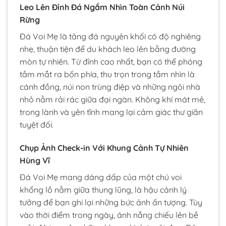
Leo Lên Đỉnh Đá Ngắm Nhìn Toàn Cảnh Núi
Rừng
Đá Voi Mẹ là tảng đá nguyên khối có độ nghiêng
nhẹ, thuận tiện để du khách leo lên bằng đường
mòn tự nhiên. Từ đỉnh cao nhất, bạn có thể phóng
tầm mắt ra bốn phía, thu trọn trong tầm nhìn là
cánh đồng, núi non trùng điệp và những ngôi nhà
nhỏ nằm rải rác giữa đại ngàn. Không khí mát mẻ,
trong lành và yên tĩnh mang lại cảm giác thư giãn
tuyệt đối.
Chụp Ảnh Check-in Với Khung Cảnh Tự Nhiên
Hùng Vĩ
Đá Voi Mẹ mang dáng dấp của một chú voi
khổng lồ nằm giữa thung lũng, là hậu cảnh lý
tưởng để bạn ghi lại những bức ảnh ấn tượng. Tùy
vào thời điểm trong ngày, ánh nắng chiếu lên bề