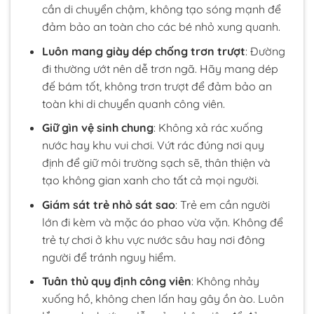
cần di chuyển chậm, không tạo sóng mạnh để
đảm bảo an toàn cho các bé nhỏ xung quanh.
Luôn mang giày dép chống trơn trượt
: Đường
đi thường ướt nên dễ trơn ngã. Hãy mang dép
đế bám tốt, không trơn trượt để đảm bảo an
toàn khi di chuyển quanh công viên.
Giữ gìn vệ sinh chung
: Không xả rác xuống
nước hay khu vui chơi. Vứt rác đúng nơi quy
định để giữ môi trường sạch sẽ, thân thiện và
tạo không gian xanh cho tất cả mọi người.
Giám sát trẻ nhỏ sát sao
: Trẻ em cần người
lớn đi kèm và mặc áo phao vừa vặn. Không để
trẻ tự chơi ở khu vực nước sâu hay nơi đông
người để tránh nguy hiểm.
Tuân thủ quy định công viên
: Không nhảy
xuống hồ, không chen lấn hay gây ồn ào. Luôn