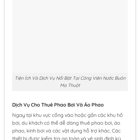
Tiện Ích Và Dịch Vụ Nổi Bật Tại Công Viên Nước Buôn
Ma Thuột
Dịch Vụ Cho Thuê Phao Bơi Và Áo Phao
Ngay tại khu vực cổng vào hoặc gần các khu hồ
bơi, du khách có thể dễ dàng thuê phao bơi, áo
phao, kính bơi và các vật dụng hỗ trợ khác. Các
thiết bị được kiểm tra an toàn và vệ sinh định kỳ,