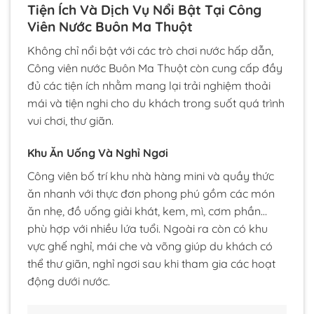
Tiện Ích Và Dịch Vụ Nổi Bật Tại Công
Viên Nước Buôn Ma Thuột
Không chỉ nổi bật với các trò chơi nước hấp dẫn,
Công viên nước Buôn Ma Thuột còn cung cấp đầy
đủ các tiện ích nhằm mang lại trải nghiệm thoải
mái và tiện nghi cho du khách trong suốt quá trình
vui chơi, thư giãn.
Khu Ăn Uống Và Nghỉ Ngơi
Công viên bố trí khu nhà hàng mini và quầy thức
ăn nhanh với thực đơn phong phú gồm các món
ăn nhẹ, đồ uống giải khát, kem, mì, cơm phần…
phù hợp với nhiều lứa tuổi. Ngoài ra còn có khu
vực ghế nghỉ, mái che và võng giúp du khách có
thể thư giãn, nghỉ ngơi sau khi tham gia các hoạt
động dưới nước.