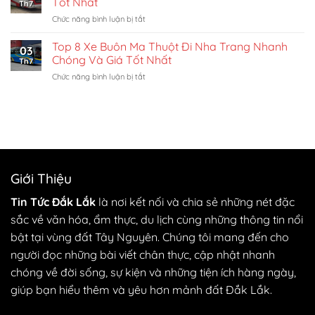
Tốt Nhất
Nam
Th7
Giới
Đáng
ở
Chức năng bình luận bị tắt
Giải
Trải
Top
Trí
Nghiệm
7
Top 8 Xe Buôn Ma Thuột Đi Nha Trang Nhanh
Đỉnh
03
Xe
Cao
Chóng Và Giá Tốt Nhất
Th7
Buôn
Cùng
ở
Chức năng bình luận bị tắt
Ma
Game
Top
Thuột
Bài
8
Đi
Hitclub
Xe
Gia
Buôn
Lai
Ma
Chất
Thuột
Lượng
Đi
Tốt
Nha
Nhất
Giới Thiệu
Trang
Nhanh
Tin Tức Đắk Lắk
là nơi kết nối và chia sẻ những nét đặc
Chóng
sắc về văn hóa, ẩm thực, du lịch cùng những thông tin nổi
Và
Giá
bật tại vùng đất Tây Nguyên. Chúng tôi mang đến cho
Tốt
người đọc những bài viết chân thực, cập nhật nhanh
Nhất
chóng về đời sống, sự kiện và những tiện ích hàng ngày,
giúp bạn hiểu thêm và yêu hơn mảnh đất Đắk Lắk.