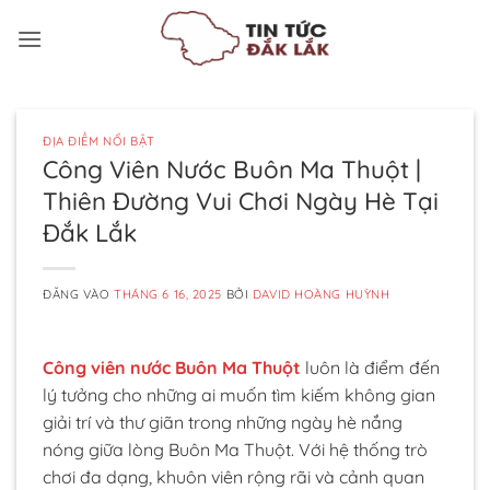
Bỏ
qua
nội
dung
ĐỊA ĐIỂM NỔI BẬT
Công Viên Nước Buôn Ma Thuột |
Thiên Đường Vui Chơi Ngày Hè Tại
Đắk Lắk
ĐĂNG VÀO
THÁNG 6 16, 2025
BỞI
DAVID HOÀNG HUỲNH
Công viên nước Buôn Ma Thuột
luôn là điểm đến
lý tưởng cho những ai muốn tìm kiếm không gian
giải trí và thư giãn trong những ngày hè nắng
nóng giữa lòng Buôn Ma Thuột. Với hệ thống trò
chơi đa dạng, khuôn viên rộng rãi và cảnh quan