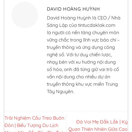
DAVID HOÀNG HUỲNH
David Hoàng Huỳnh là CEO / Nhà
Sáng Lập của tintucdaklak.com
là người có nền tảng chuyên môn
vững chắc trong lĩnh vực báo chí –
truyền thông và ứng dụng công
nghệ số. Với tư duy chiến lược,
nhạy bén với xu hướng nội dung
số hóa, anh đã từng giữ vai trò cố
vấn nội dung cho nhiều dự án
truyền thông khu vực miền Trung
Tây Nguyên.
Trải Nghiệm Cầu Treo Buôn
Đá Voi Mẹ Đắk Lắk | Kỳ
Đôn | Biểu Tượng Du Lịch
Quan Thiên Nhiên Giữa Cao