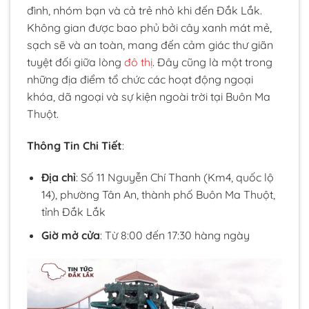
đình, nhóm bạn và cả trẻ nhỏ khi đến Đắk Lắk.
Không gian được bao phủ bởi cây xanh mát mẻ,
sạch sẽ và an toàn, mang đến cảm giác thư giãn
tuyệt đối giữa lòng
đô thị
. Đây cũng là một trong
những địa điểm tổ chức các hoạt động ngoại
khóa, dã ngoại và sự kiện ngoài trời tại Buôn Ma
Thuột.
Thông Tin Chi Tiết
:
Địa chỉ
: Số 11 Nguyễn Chí Thanh (Km4, quốc lộ
14), phường Tân An, thành phố Buôn Ma Thuột,
tỉnh Đắk Lắk
Giờ mở cửa
: Từ 8:00 đến 17:30 hàng ngày