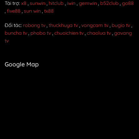
Tài trợ:
x8
,
sunwin
,
hitclub
,
iwin
,
gemwin
,
b52club
,
go88
,
five88
,
sun win
,
tx88
Đối tác:
robong tv
,
thuckhuya tv
,
vongcam tv
,
bugio tv
,
buncha tv
,
phobo tv
,
chuoichien tv
,
chaolua tv
,
gavang
tv
Google Map