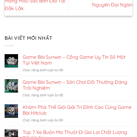
Mang Màu Sắc Bản Địa Tại
Nguyên Đại Ngàn
Đắk Lắk
BÀI VIẾT MỚI NHẤT
Game Bài Sunwin – Cổng Game Uy Tín Số Một
08
Tại Việt Nam
Th8
ở
Chức năng bình luận bị tắt
Game
Bài
Game Bài Sunwin – Sân Chơi Đổi Thưởng Đáng
08
Sunwin
Trải Nghiệm
Th8
–
ở
Chức năng bình luận bị tắt
Cổng
Game
Game
Bài
Khám Phá Thế Giới Giải Trí Đỉnh Cao Cùng Game
Uy
08
Sunwin
Tín
Bài Hitclub
Th8
–
Số
ở
Chức năng bình luận bị tắt
Sân
Một
Khám
Chơi
Tại
Phá
Top 7 Xe Buôn Ma Thuột Đi Gia Lai Chất Lượng
Đổi
Việt
04
Thế
Thưởng