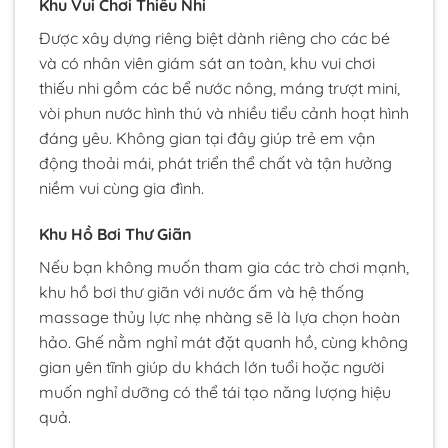
Khu Vui Chơi Thiếu Nhi
Được xây dựng riêng biệt dành riêng cho các bé
và có nhân viên giám sát an toàn, khu vui chơi
thiếu nhi gồm các bể nước nông, máng trượt mini,
vòi phun nước hình thú và nhiều tiểu cảnh hoạt hình
đáng yêu. Không gian tại đây giúp trẻ em vận
động thoải mái, phát triển thể chất và tận hưởng
niềm vui cùng gia đình.
Khu Hồ Bơi Thư Giãn
Nếu bạn không muốn tham gia các trò chơi mạnh,
khu hồ bơi thư giãn với nước ấm và hệ thống
massage thủy lực nhẹ nhàng sẽ là lựa chọn hoàn
hảo. Ghế nằm nghỉ mát đặt quanh hồ, cùng không
gian yên tĩnh giúp du khách lớn tuổi hoặc người
muốn nghỉ dưỡng có thể tái tạo năng lượng hiệu
quả.