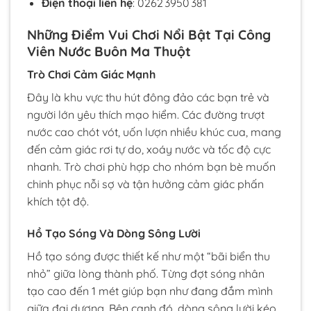
Điện thoại liên hệ
: 0262 3950 381
Những Điểm Vui Chơi Nổi Bật Tại Công
Viên Nước Buôn Ma Thuột
Trò Chơi Cảm Giác Mạnh
Đây là khu vực thu hút đông đảo các bạn trẻ và
người lớn yêu thích mạo hiểm. Các đường trượt
nước cao chót vót, uốn lượn nhiều khúc cua, mang
đến cảm giác rơi tự do, xoáy nước và tốc độ cực
nhanh. Trò chơi phù hợp cho nhóm bạn bè muốn
chinh phục nỗi sợ và tận hưởng cảm giác phấn
khích tột độ.
Hồ Tạo Sóng Và Dòng Sông Lười
Hồ tạo sóng được thiết kế như một “bãi biển thu
nhỏ” giữa lòng thành phố. Từng đợt sóng nhân
tạo cao đến 1 mét giúp bạn như đang đắm mình
giữa đại dương. Bên cạnh đó, dòng sông lười kéo